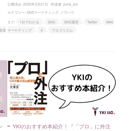
公開済み: 2025年3月21日
作成者:
yuria_aoi
カテゴリー:
SNSマーケティング
,
ノウハウ
タグ:
1分でわかる
,
SNS
,
SNS運用
,
Twitter
,
Web
新星
マーケティング
,
X
,
アルゴリズム
ン
YKIのおすすめ本紹介！『「プロ」に外注