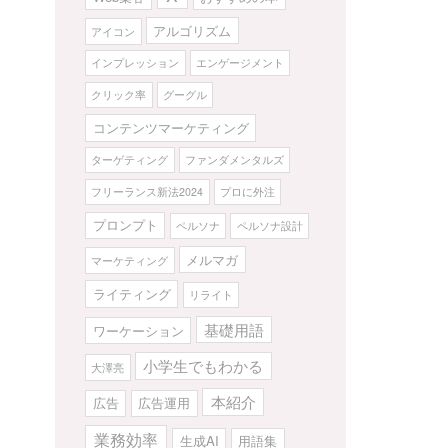
アルゴリズム
アイコン
インプレッション
エンゲージメント
クリック率
グーグル
コンテンツマーケティング
ターゲティング
ファンダメンタルズ
フリーランス新法2024
プロに外注
プロンプト
ペルソナ
ペルソナ設計
メルマガ
マーケティング
ライティング
リライト
基礎用語
ワーケーション
小学生でもわかる
大澤亮
本紹介
広告
広告運用
業務効率
生成AI
用語集