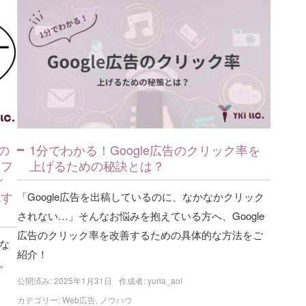
の
1分でわかる！Google広告のクリック率を
『フ
上げるための秘訣とは？
ィ
化す
「Google広告を出稿しているのに、なかなかクリック
されない…」そんなお悩みを抱えている方へ、Google
広告のクリック率を改善するための具体的な方法をご
な
紹介！
。
公開済み: 2025年1月31日
作成者:
yuria_aoi
カテゴリー:
Web広告
,
ノウハウ