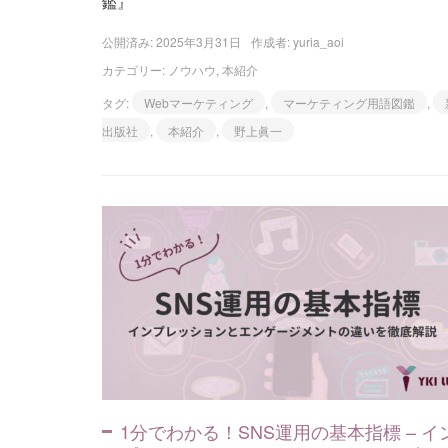
鑑』
公開済み: 2025年3月31日
作成者:
yuria_aoi
カテゴリー:
ノウハウ
,
本紹介
タグ:
Webマーケティング
,
マーケティング用語図鑑
,
出版社
,
本紹介
,
野上眞一
1分でわかる！SNS運用の基本指標 – イ