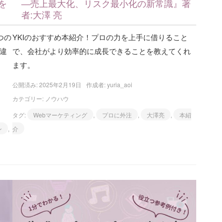
を
―売上最大化、リスク最小化の新常識』著
者:大澤 亮
つの
YKIのおすすめ本紹介！プロの力を上手に借りること
違
で、会社がより効率的に成長できることを教えてくれ
ます。
公開済み: 2025年2月19日
作成者:
yuria_aoi
カテゴリー:
ノウハウ
タグ:
Webマーケティング
,
プロに外注
,
大澤亮
,
本紹
ン
,
介