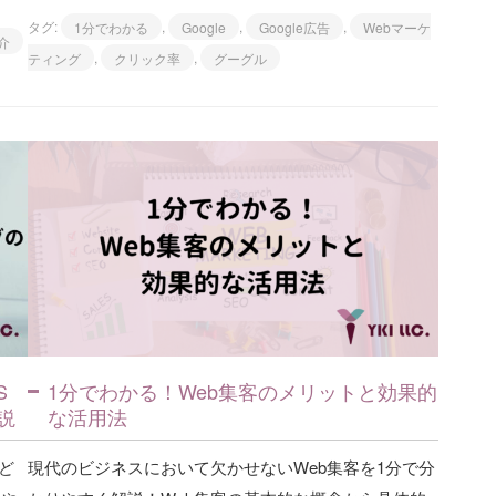
タグ:
1分でわかる
,
Google
,
Google広告
,
Webマーケ
介
ティング
,
クリック率
,
グーグル
S
1分でわかる！Web集客のメリットと効果的
説
な活用法
など
現代のビジネスにおいて欠かせないWeb集客を1分で分