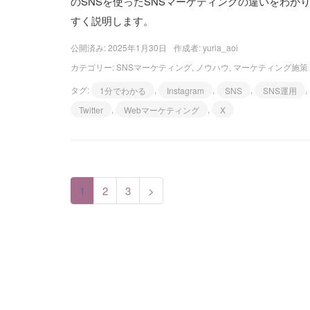
のSNSを使ったSNSマーケティングの違いをわか
すく説明します。
公開済み: 2025年1月30日
作成者:
yuria_aoi
カテゴリー:
SNSマーケティング
,
ノウハウ
,
マーケティング施策
タグ:
1分でわかる
,
Instagram
,
SNS
,
SNS運用
,
Twitter
,
Webマーケティング
,
X
1
2
3
>