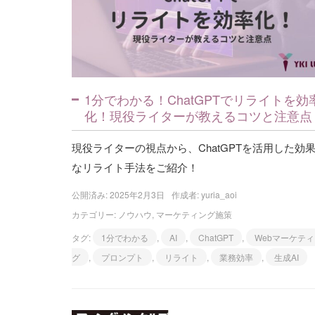
1分でわかる！ChatGPTでリライトを効
化！現役ライターが教えるコツと注意点
現役ライターの視点から、ChatGPTを活用した効
なリライト手法をご紹介！
公開済み: 2025年2月3日
作成者:
yuria_aoi
カテゴリー:
ノウハウ
,
マーケティング施策
タグ:
1分でわかる
,
AI
,
ChatGPT
,
Webマーケテ
グ
,
プロンプト
,
リライト
,
業務効率
,
生成AI