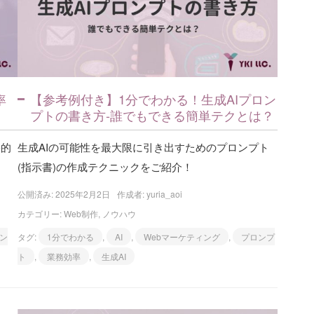
率
【参考例付き】1分でわかる！生成AIプロン
プトの書き方-誰でもできる簡単テクとは？
果的
生成AIの可能性を最大限に引き出すためのプロンプト
(指示書)の作成テクニックをご紹介！
公開済み: 2025年2月2日
作成者:
yuria_aoi
カテゴリー:
Web制作
,
ノウハウ
ィン
タグ:
1分でわかる
,
AI
,
Webマーケティング
,
プロンプ
ト
,
業務効率
,
生成AI