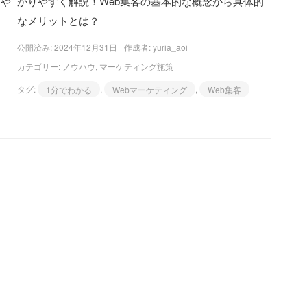
りや
かりやすく解説！Web集客の基本的な概念から具体的
なメリットとは？
公開済み: 2024年12月31日
作成者:
yuria_aoi
カテゴリー:
ノウハウ
,
マーケティング施策
タグ:
1分でわかる
,
Webマーケティング
,
Web集客