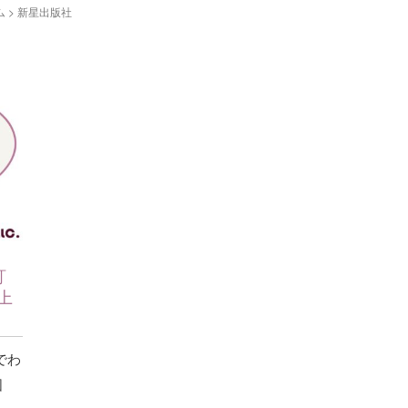
ム
>
新星出版社
訂
上
でわ
図