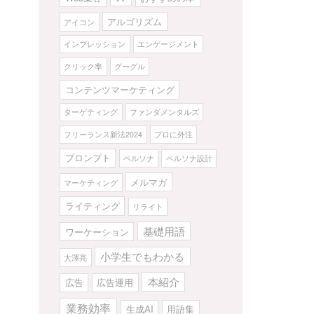
アルゴリズム
アイコン
インプレッション
エンゲージメント
クリック率
グーグル
コンテンツマーケティング
ターゲティング
ファンダメンタルズ
フリーランス新法2024
プロに外注
プロンプト
ペルソナ
ペルソナ設計
メルマガ
マーケティング
ライティング
リライト
基礎用語
ワーケーション
小学生でもわかる
大澤亮
本紹介
広告
広告運用
業務効率
生成AI
用語集